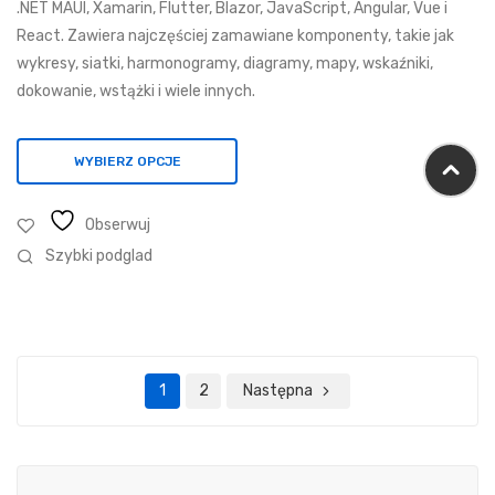
.NET MAUI, Xamarin, Flutter, Blazor, JavaScript, Angular, Vue i
37
React. Zawiera najczęściej zamawiane komponenty, takie jak
770,72 zł
wykresy, siatki, harmonogramy, diagramy, mapy, wskaźniki,
dokowanie, wstążki i wiele innych.
WYBIERZ OPCJE
Obserwuj
Szybki podglad
1
2
Następna