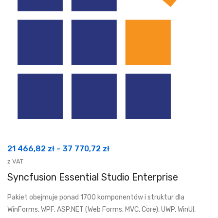
Zakres
21 466,82
zł
–
37 770,72
zł
cen:
z VAT
od
Syncfusion Essential Studio Enterprise
21
Pakiet obejmuje ponad 1700 komponentów i struktur dla
466,82 zł
WinForms, WPF, ASP.NET (Web Forms, MVC, Core), UWP, WinUI,
do