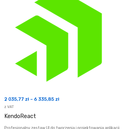
Zakres
2 035,77
zł
–
6 335,85
zł
cen:
z VAT
od
KendoReact
2
Profesjonalny zestaw UI do tworzenia i projektowania aplikacji