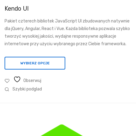
od
Kendo UI
2
Pakiet czterech bibliotek JavaScript UI zbudowanych natywnie
375,38 zł
dla jQuery, Angular, React i Vue. Każda biblioteka pozwala szybko
do
tworzyć wysokiej jakości, wydajne responsywne aplikacje
7
internetowe przy użyciu wybranego przez Ciebie frameworka.
015,18 zł
WYBIERZ OPCJE
Obserwuj
Szybki podglad