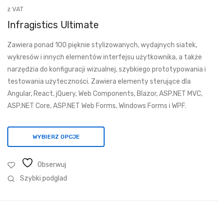
cen:
z VAT
od
Infragistics Ultimate
10
Zawiera ponad 100 pięknie stylizowanych, wydajnych siatek,
025,48 zł
wykresów i innych elementów interfejsu użytkownika, a także
do
narzędzia do konfiguracji wizualnej, szybkiego prototypowania i
29
testowania użyteczności. Zawiera elementy sterujące dla
310,29 zł
Angular, React, jQuery, Web Components, Blazor, ASP.NET MVC,
ASP.NET Core, ASP.NET Web Forms, Windows Forms i WPF.
WYBIERZ OPCJE
Obserwuj
Szybki podglad