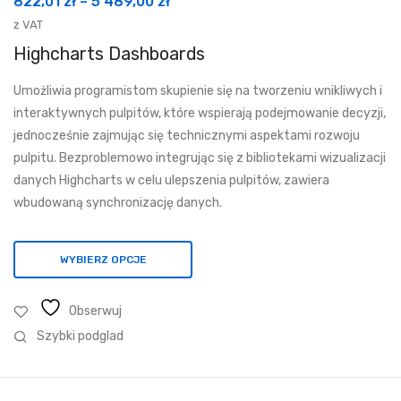
Zakres
822,01
zł
–
5 489,00
zł
cen:
z VAT
od
Highcharts Dashboards
822,01 zł
Umożliwia programistom skupienie się na tworzeniu wnikliwych i
do
interaktywnych pulpitów, które wspierają podejmowanie decyzji,
5
jednocześnie zajmując się technicznymi aspektami rozwoju
489,00 zł
pulpitu. Bezproblemowo integrując się z bibliotekami wizualizacji
danych Highcharts w celu ulepszenia pulpitów, zawiera
wbudowaną synchronizację danych.
WYBIERZ OPCJE
Obserwuj
Szybki podglad