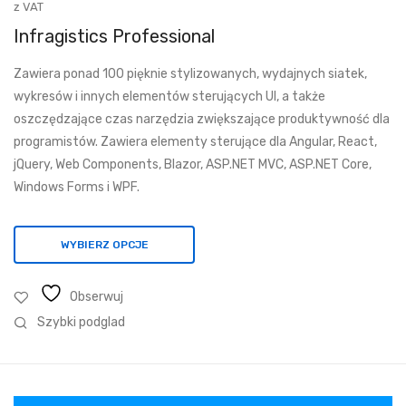
cen:
z VAT
od
Infragistics Professional
6
Zawiera ponad 100 pięknie stylizowanych, wydajnych siatek,
704,98 zł
wykresów i innych elementów sterujących UI, a także
do
oszczędzające czas narzędzia zwiększające produktywność dla
20
programistów. Zawiera elementy sterujące dla Angular, React,
881,22 zł
jQuery, Web Components, Blazor, ASP.NET MVC, ASP.NET Core,
Windows Forms i WPF.
WYBIERZ OPCJE
Obserwuj
Szybki podglad