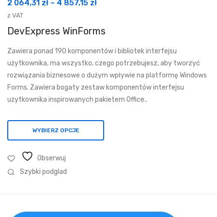
Zakres
2 064,31
zł
–
4 857,15
zł
cen:
z VAT
od
DevExpress WinForms
2
Zawiera ponad 190 komponentów i bibliotek interfejsu
064,31 zł
użytkownika, ma wszystko, czego potrzebujesz, aby tworzyć
do
rozwiązania biznesowe o dużym wpływie na platformę Windows
4
Forms. Zawiera bogaty zestaw komponentów interfejsu
857,15 zł
użytkownika inspirowanych pakietem Office..
WYBIERZ OPCJE
Obserwuj
Szybki podglad