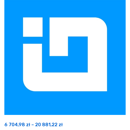
Zakres
6 704,98
zł
–
20 881,22
zł