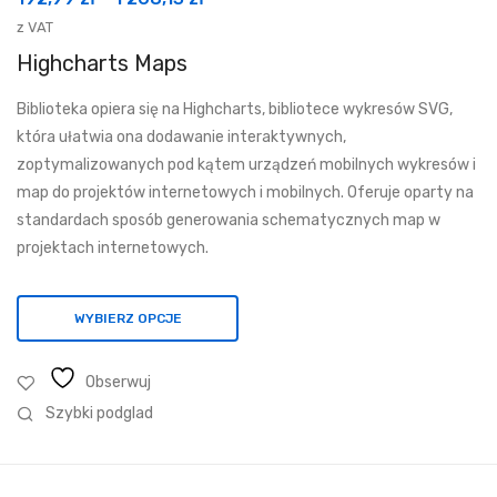
cen:
z VAT
od
Highcharts Maps
192,99 zł
Biblioteka opiera się na Highcharts, bibliotece wykresów SVG,
do
która ułatwia ona dodawanie interaktywnych,
1
zoptymalizowanych pod kątem urządzeń mobilnych wykresów i
268,13 zł
map do projektów internetowych i mobilnych. Oferuje oparty na
standardach sposób generowania schematycznych map w
projektach internetowych.
WYBIERZ OPCJE
Obserwuj
Szybki podglad