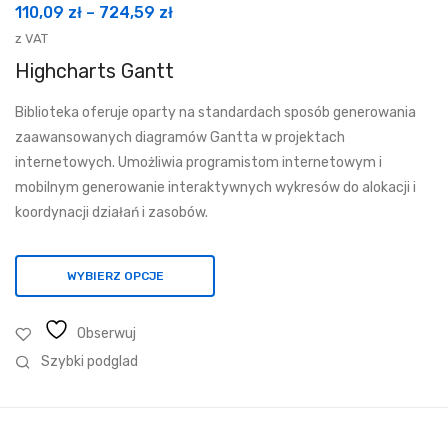
Zakres
110,09
zł
–
724,59
zł
cen:
z VAT
od
Highcharts Gantt
110,09 zł
Biblioteka oferuje oparty na standardach sposób generowania
do
zaawansowanych diagramów Gantta w projektach
724,59 zł
internetowych. Umożliwia programistom internetowym i
mobilnym generowanie interaktywnych wykresów do alokacji i
koordynacji działań i zasobów.
WYBIERZ OPCJE
Obserwuj
Szybki podglad