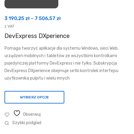
Zakres
3 190,25
zł
–
7 506,57
zł
cen:
z VAT
od
DevExpress DXperience
3
Pomaga tworzyć aplikacje dla systemu Windows, sieci Web,
190,25 zł
urządzeń mobilnych i tabletów ze wszystkimi kontrolkami
do
pojedynczej platformy DevExpress i nie tylko. Subskrypcja
7
DevExpress DXperience obejmuje setki kontrolek interfejsu
506,57 zł
użytkownika pulpitu i wielu innych
WYBIERZ OPCJE
Obserwuj
Szybki podglad