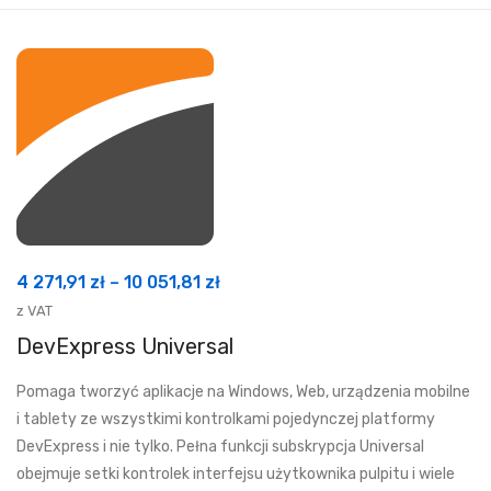
Zakres
4 271,91
zł
–
10 051,81
zł
cen:
z VAT
od
DevExpress Universal
4
Pomaga tworzyć aplikacje na Windows, Web, urządzenia mobilne
271,91 zł
i tablety ze wszystkimi kontrolkami pojedynczej platformy
do
DevExpress i nie tylko. Pełna funkcji subskrypcja Universal
10
obejmuje setki kontrolek interfejsu użytkownika pulpitu i wiele