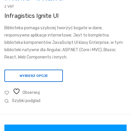
cen:
z VAT
od
Infragistics Ignite UI
5
Biblioteka pomaga szybciej tworzyć bogate w dane,
768,45 zł
responsywne aplikacje internetowe. Jest to kompletna
do
biblioteka komponentów JavaScript UI klasy Enterprise, w tym
18
biblioteki natywne dla Angular, ASP.NET (Core i MVC), Blazor,
582,35 zł
React, Web Components i innych.
WYBIERZ OPCJE
Obserwuj
Szybki podglad