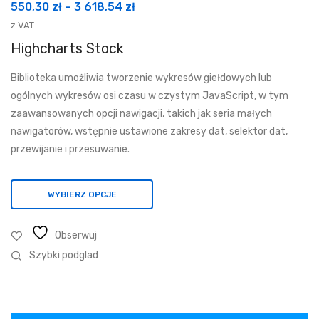
Zakres
550,30
zł
–
3 618,54
zł
cen:
z VAT
od
Highcharts Stock
550,30 zł
Biblioteka umożliwia tworzenie wykresów giełdowych lub
do
ogólnych wykresów osi czasu w czystym JavaScript, w tym
3
zaawansowanych opcji nawigacji, takich jak seria małych
618,54 zł
nawigatorów, wstępnie ustawione zakresy dat, selektor dat,
przewijanie i przesuwanie.
WYBIERZ OPCJE
Obserwuj
Szybki podglad