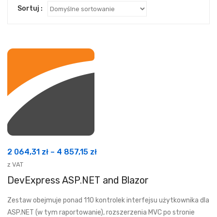
Sortuj :
Zakres
2 064,31
zł
–
4 857,15
zł
cen:
z VAT
od
DevExpress ASP.NET and Blazor
2
Zestaw obejmuje ponad 110 kontrolek interfejsu użytkownika dla
064,31 zł
ASP.NET (w tym raportowanie), rozszerzenia MVC po stronie