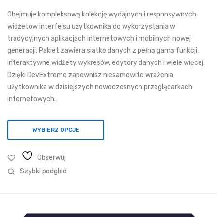
1
Obejmuje kompleksową kolekcję wydajnych i responsywnych
351,16 zł
widżetów interfejsu użytkownika do wykorzystania w
do
tradycyjnych aplikacjach internetowych i mobilnych nowej
3
generacji. Pakiet zawiera siatkę danych z pełną gamą funkcji,
974,01 zł
interaktywne widżety wykresów, edytory danych i wiele więcej.
Dzięki DevExtreme zapewnisz niesamowite wrażenia
użytkownika w dzisiejszych nowoczesnych przeglądarkach
internetowych.
WYBIERZ OPCJE
Obserwuj
Szybki podglad