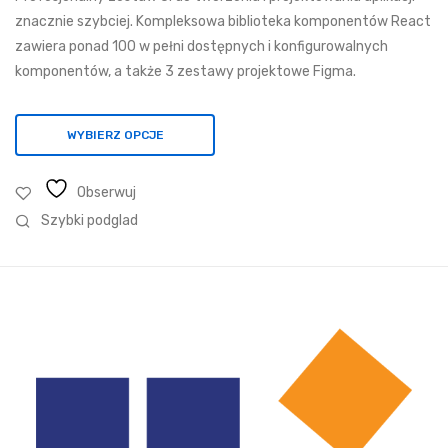
035,77 zł
znacznie szybciej. Kompleksowa biblioteka komponentów React
do
zawiera ponad 100 w pełni dostępnych i konfigurowalnych
6
komponentów, a także 3 zestawy projektowe Figma.
335,85 zł
WYBIERZ OPCJE
Obserwuj
Szybki podglad