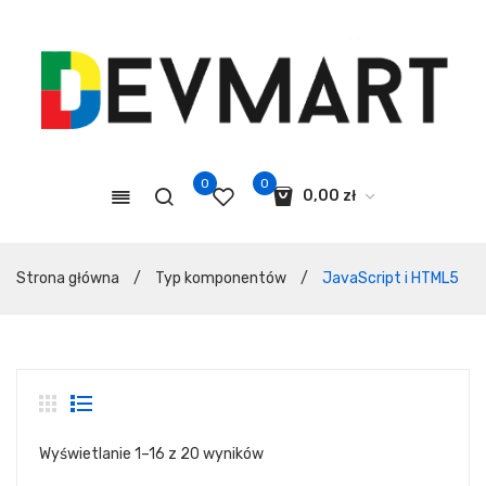
0
0
0,00
zł
Koszyk jest pusty.
Strona główna
/
Typ komponentów
/
JavaScript i HTML5
Wyświetlanie 1–16 z 20 wyników