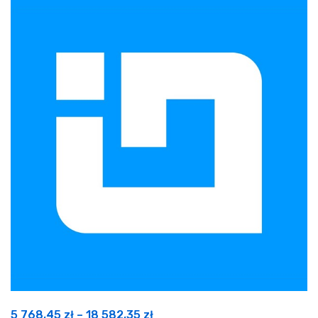
Zakres
5 768,45
zł
–
18 582,35
zł