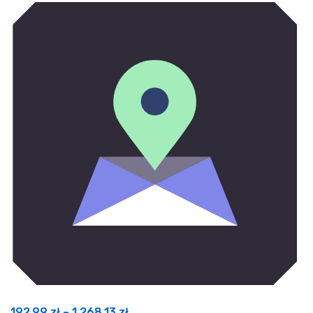
Zakres
192,99
zł
–
1 268,13
zł