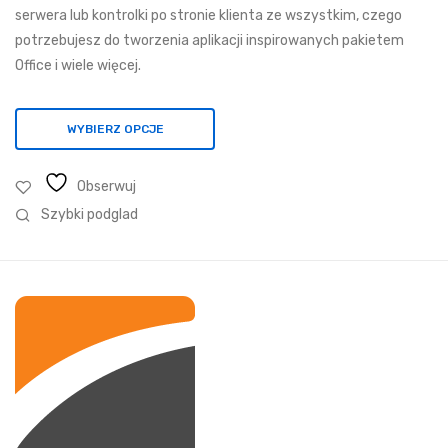
do
serwera lub kontrolki po stronie klienta ze wszystkim, czego
4
potrzebujesz do tworzenia aplikacji inspirowanych pakietem
857,15 zł
Office i wiele więcej.
WYBIERZ OPCJE
Obserwuj
Szybki podglad