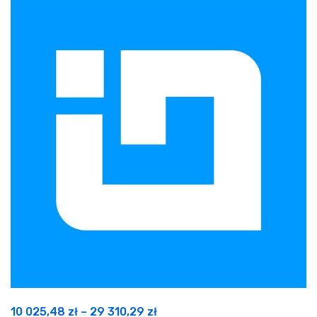
Zakres
10 025,48
zł
–
29 310,29
zł