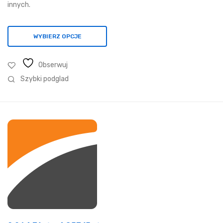
051,81 zł
innych.
WYBIERZ OPCJE
Obserwuj
Szybki podglad