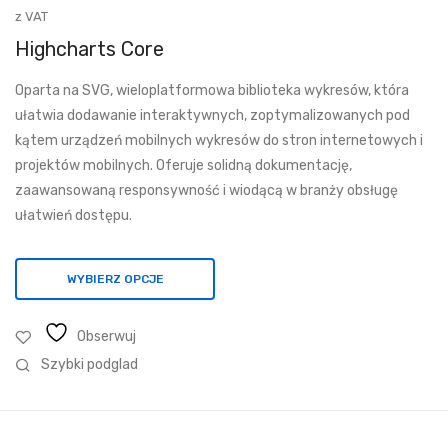
cen:
z VAT
od
Highcharts Core
550,30 zł
Oparta na SVG, wieloplatformowa biblioteka wykresów, która
do
ułatwia dodawanie interaktywnych, zoptymalizowanych pod
3
kątem urządzeń mobilnych wykresów do stron internetowych i
618,54 zł
projektów mobilnych. Oferuje solidną dokumentację,
zaawansowaną responsywność i wiodącą w branży obsługę
ułatwień dostępu.
WYBIERZ OPCJE
Obserwuj
Szybki podglad