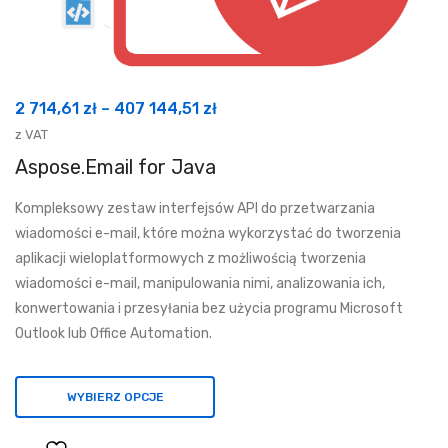
Zakres
2 714,61
zł
–
407 144,51
zł
cen:
z VAT
od
Aspose.Email for Java
2
Kompleksowy zestaw interfejsów API do przetwarzania
714,61 zł
wiadomości e-mail, które można wykorzystać do tworzenia
do
aplikacji wieloplatformowych z możliwością tworzenia
407
wiadomości e-mail, manipulowania nimi, analizowania ich,
144,51 zł
konwertowania i przesyłania bez użycia programu Microsoft
Outlook lub Office Automation.
WYBIERZ OPCJE