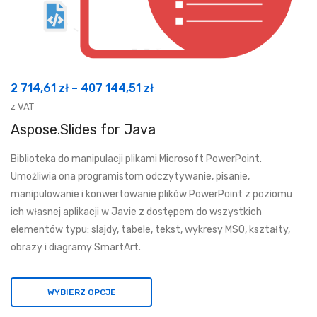
Zakres
2 714,61
zł
–
407 144,51
zł
cen:
z VAT
od
Aspose.Slides for Java
2
Biblioteka do manipulacji plikami Microsoft PowerPoint.
714,61 zł
Umożliwia ona programistom odczytywanie, pisanie,
do
manipulowanie i konwertowanie plików PowerPoint z poziomu
407
ich własnej aplikacji w Javie z dostępem do wszystkich
144,51 zł
elementów typu: slajdy, tabele, tekst, wykresy MSO, kształty,
obrazy i diagramy SmartArt.
WYBIERZ OPCJE