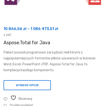
Zakres
10 866,56
zł
–
1 086 473,51
zł
cen:
z VAT
od
Aspose.Total for Java
10
Pakiet pozwoli programowo zarządzać niektórymi z
866,56 zł
najpopularniejszych formatów plików używanych w biznesie:
do
Word, Excel, PowerPoint i PDF. Aspose.Total for Java to
1
kompilacja każdego komponentu
086
473,51 zł
WYBIERZ OPCJE
Obserwuj
Szybki podglad