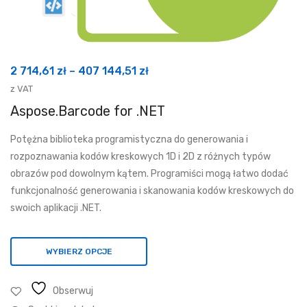
Zakres
2 714,61
zł
–
407 144,51
zł
cen:
z VAT
od
Aspose.Barcode for .NET
2
Potężna biblioteka programistyczna do generowania i
714,61 zł
rozpoznawania kodów kreskowych 1D i 2D z różnych typów
do
obrazów pod dowolnym kątem. Programiści mogą łatwo dodać
407
funkcjonalność generowania i skanowania kodów kreskowych do
144,51 zł
swoich aplikacji .NET.
WYBIERZ OPCJE
Obserwuj