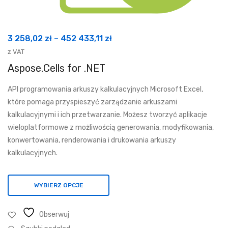
Zakres
3 258,02
zł
–
452 433,11
zł
cen:
z VAT
od
Aspose.Cells for .NET
3
API programowania arkuszy kalkulacyjnych Microsoft Excel,
258,02 zł
które pomaga przyspieszyć zarządzanie arkuszami
do
kalkulacyjnymi i ich przetwarzanie. Możesz tworzyć aplikacje
452
wieloplatformowe z możliwością generowania, modyfikowania,
433,11 zł
konwertowania, renderowania i drukowania arkuszy
kalkulacyjnych.
WYBIERZ OPCJE
Obserwuj