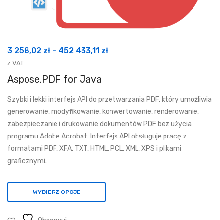
Zakres
3 258,02
zł
–
452 433,11
zł
cen:
z VAT
od
Aspose.PDF for Java
3
Szybki i lekki interfejs API do przetwarzania PDF, który umożliwia
258,02 zł
generowanie, modyfikowanie, konwertowanie, renderowanie,
do
zabezpieczanie i drukowanie dokumentów PDF bez użycia
452
programu Adobe Acrobat. Interfejs API obsługuje pracę z
433,11 zł
formatami PDF, XFA, TXT, HTML, PCL, XML, XPS i plikami
graficznymi.
WYBIERZ OPCJE