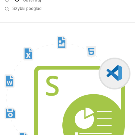
Obserwuj
Szybki podglad