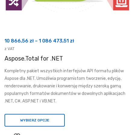
Zakres
10 866,56
zł
–
1 086 473,51
zł
cen:
z VAT
od
Aspose.Total for .NET
10
Kompletny pakiet wszystkich interfejsów API formatu plików
866,56 zł
Aspose dla .NET. Umożliwia programistom tworzenie, edycję,
do
renderowanie, drukowanie i konwersję między szeroką gamą
1
popularnych formatów dokumentów w dowolnych aplikacjach
086
.NET, C#, ASP.NET i VB.NET.
473,51 zł
WYBIERZ OPCJE