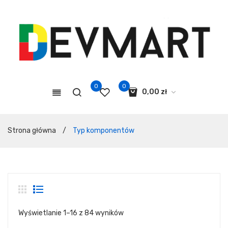
0
0
0,00
zł
Koszyk jest pusty.
Strona główna
/
Typ komponentów
Wyświetlanie 1–16 z 84 wyników