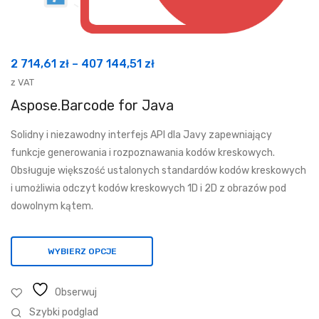
Zakres
2 714,61
zł
–
407 144,51
zł
cen:
z VAT
od
Aspose.Barcode for Java
2
Solidny i niezawodny interfejs API dla Javy zapewniający
714,61 zł
funkcje generowania i rozpoznawania kodów kreskowych.
do
Obsługuje większość ustalonych standardów kodów kreskowych
407
i umożliwia odczyt kodów kreskowych 1D i 2D z obrazów pod
144,51 zł
dowolnym kątem.
WYBIERZ OPCJE
Obserwuj
Szybki podglad