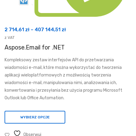
Zakres
2 714,61
zł
–
407 144,51
zł
cen:
z VAT
od
Aspose.Email for .NET
2
Kompleksowy zestaw interfejsów API do przetwarzania
714,61 zł
wiadomości e-mail, które można wykorzystać do tworzenia
do
aplikacji wieloplatformowych z możliwością tworzenia
407
wiadomości e-mail, manipulowania nimi, analizowania ich,
144,51 zł
konwertowania i przesyłania bez użycia programu Microsoft
Outlook lub Office Automation.
WYBIERZ OPCJE
Obserwuj