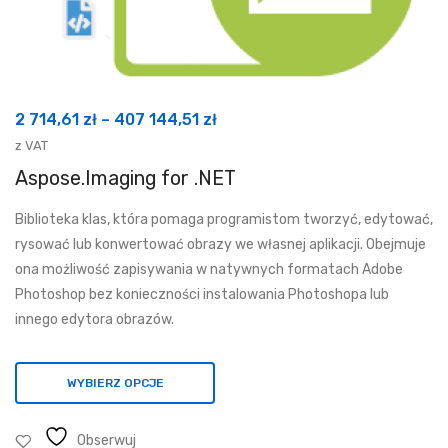
Zakres
2 714,61
zł
–
407 144,51
zł
cen:
z VAT
od
Aspose.Imaging for .NET
2
Biblioteka klas, która pomaga programistom tworzyć, edytować,
714,61 zł
rysować lub konwertować obrazy we własnej aplikacji. Obejmuje
do
ona możliwość zapisywania w natywnych formatach Adobe
407
Photoshop bez konieczności instalowania Photoshopa lub
144,51 zł
innego edytora obrazów.
WYBIERZ OPCJE
Obserwuj