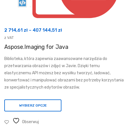
Zakres
2 714,61
zł
–
407 144,51
zł
cen:
z VAT
od
Aspose.Imaging for Java
2
Biblioteka, która zapewnia zaawansowane narzędzia do
714,61 zł
przetwarzania obrazów i zdjęć w Javie. Dzięki temu
do
elastycznemu API możesz bez wysiłku tworzyć, ładować,
407
konwertować i manipulować obrazami bez potrzeby korzystania
144,51 zł
ze specjalistycznych edytorów obrazów.
WYBIERZ OPCJE
Obserwuj