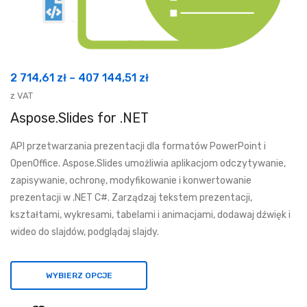
Zakres
2 714,61
zł
–
407 144,51
zł
cen:
z VAT
od
Aspose.Slides for .NET
2
API przetwarzania prezentacji dla formatów PowerPoint i
714,61 zł
OpenOffice. Aspose.Slides umożliwia aplikacjom odczytywanie,
do
zapisywanie, ochronę, modyfikowanie i konwertowanie
407
prezentacji w .NET C#. Zarządzaj tekstem prezentacji,
144,51 zł
kształtami, wykresami, tabelami i animacjami, dodawaj dźwięk i
wideo do slajdów, podglądaj slajdy.
WYBIERZ OPCJE