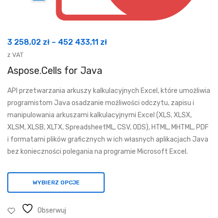
Zakres
3 258,02
zł
–
452 433,11
zł
cen:
z VAT
od
Aspose.Cells for Java
3
API przetwarzania arkuszy kalkulacyjnych Excel, które umożliwia
258,02 zł
programistom Java osadzanie możliwości odczytu, zapisu i
do
manipulowania arkuszami kalkulacyjnymi Excel (XLS, XLSX,
452
XLSM, XLSB, XLTX, SpreadsheetML, CSV, ODS), HTML, MHTML, PDF
433,11 zł
i formatami plików graficznych w ich własnych aplikacjach Java
bez konieczności polegania na programie Microsoft Excel.
WYBIERZ OPCJE
Obserwuj