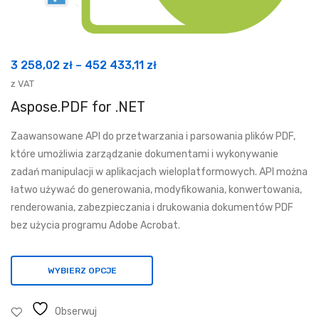
Zakres
3 258,02
zł
–
452 433,11
zł
cen:
z VAT
od
Aspose.PDF for .NET
3
Zaawansowane API do przetwarzania i parsowania plików PDF,
258,02 zł
które umożliwia zarządzanie dokumentami i wykonywanie
do
zadań manipulacji w aplikacjach wieloplatformowych. API można
452
łatwo używać do generowania, modyfikowania, konwertowania,
433,11 zł
renderowania, zabezpieczania i drukowania dokumentów PDF
bez użycia programu Adobe Acrobat.
WYBIERZ OPCJE
Obserwuj