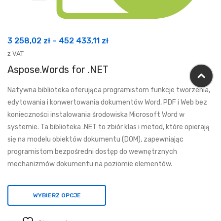
Zakres
3 258,02
zł
–
452 433,11
zł
cen:
z VAT
od
Aspose.Words for .NET
3
Natywna biblioteka oferująca programistom funkcje tworzenia,
258,02 zł
edytowania i konwertowania dokumentów Word, PDF i Web bez
do
konieczności instalowania środowiska Microsoft Word w
452
systemie. Ta biblioteka .NET to zbiór klas i metod, które opierają
433,11 zł
się na modelu obiektów dokumentu (DOM), zapewniając
programistom bezpośredni dostęp do wewnętrznych
mechanizmów dokumentu na poziomie elementów.
WYBIERZ OPCJE