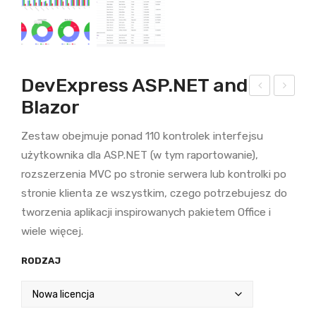
DevExpress ASP.NET and
Blazor
evE
evE
xpr
xpr
Zestaw obejmuje ponad 110 kontrolek interfejsu
ess
ess
użytkownika dla ASP.NET (w tym raportowanie),
Win
VC
rozszerzenia MVC po stronie serwera lub kontrolki po
For
L
stronie klienta ze wszystkim, czego potrzebujesz do
ms
Sub
tworzenia aplikacji inspirowanych pakietem Office i
scri
wiele więcej.
ptio
RODZAJ
n