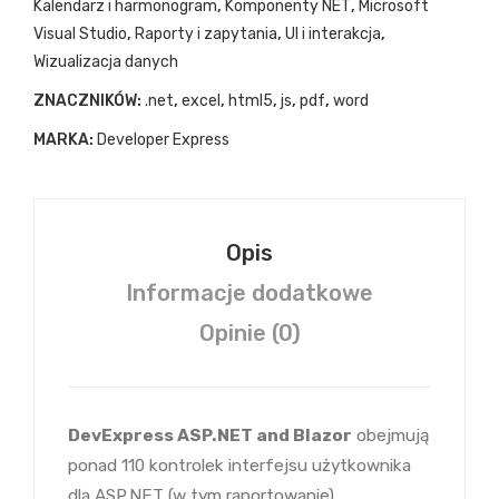
Kalendarz i harmonogram
,
Komponenty NET
,
Microsoft
Visual Studio
,
Raporty i zapytania
,
UI i interakcja
,
Wizualizacja danych
ZNACZNIKÓW:
.net
,
excel
,
html5
,
js
,
pdf
,
word
MARKA:
Developer Express
Opis
Informacje dodatkowe
Opinie (0)
DevExpress ASP.NET and Blazor
obejmują
ponad 110 kontrolek interfejsu użytkownika
dla ASP.NET (w tym raportowanie),