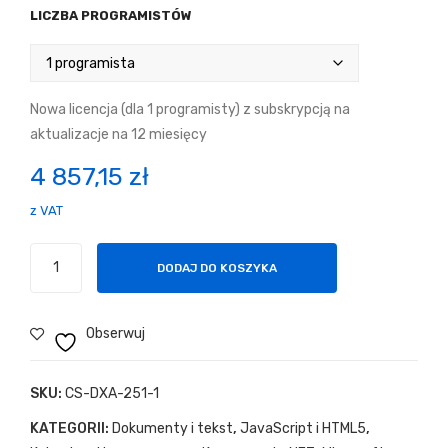
LICZBA PROGRAMISTÓW
Nowa licencja (dla 1 programisty) z subskrypcją na
aktualizacje na 12 miesięcy
4 857,15
zł
z VAT
ilość
DODAJ DO KOSZYKA
DevExpress
ASP.NET
and
Obserwuj
Blazor
SKU:
CS-DXA-251-1
KATEGORII:
Dokumenty i tekst
,
JavaScript i HTML5
,