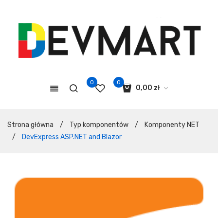
0
0
0,00
zł
Koszyk jest pusty.
Strona główna
/
Typ komponentów
/
Komponenty NET
/
DevExpress ASP.NET and Blazor