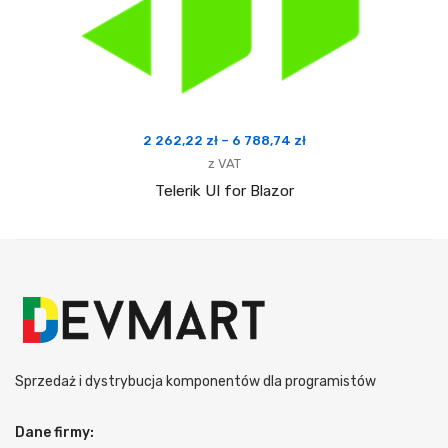
Zakres
2 262,22
zł
–
6 788,74
zł
cen:
z VAT
od
Telerik UI for Blazor
2
262,22 zł
do
6
788,74 zł
Sprzedaż i dystrybucja komponentów dla programistów
Dane firmy: