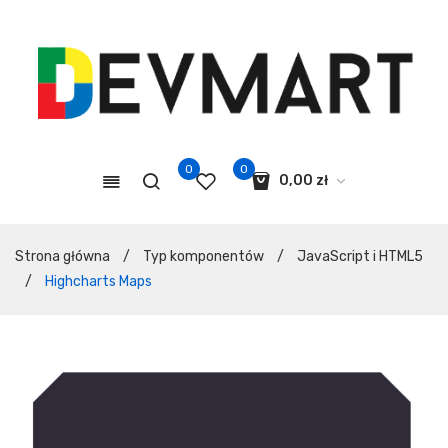
0
0
0,00
zł
Koszyk jest pusty.
Strona główna
/
Typ komponentów
/
JavaScript i HTML5
/
Highcharts Maps