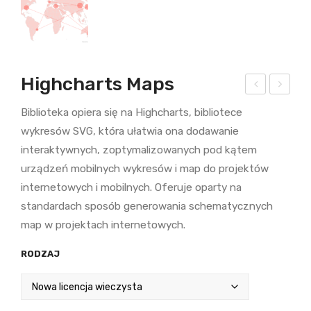
Highcharts Maps
igh
igh
Biblioteka opiera się na Highcharts, bibliotece
cha
cha
wykresów SVG, która ułatwia ona dodawanie
rts
rts
interaktywnych, zoptymalizowanych pod kątem
Sto
Gan
urządzeń mobilnych wykresów i map do projektów
ck
tt
internetowych i mobilnych. Oferuje oparty na
standardach sposób generowania schematycznych
map w projektach internetowych.
RODZAJ