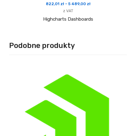
Zakres
822,01
zł
–
5 489,00
zł
cen:
z VAT
od
Highcharts Dashboards
822,01 zł
do
5
Podobne produkty
489,00 zł