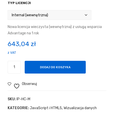
TYP LICENCJI
Nowa licencja wieczysta (wewnętrzna) z usługą wsparcia
Advantage na 1 rok
643,04
zł
z VAT
ilość
DODAJ DO KOSZYKA
Highcharts
Maps
Obserwuj
SKU:
IP-HC-M
KATEGORIE:
JavaScript i HTML5
,
Wizualizacja danych