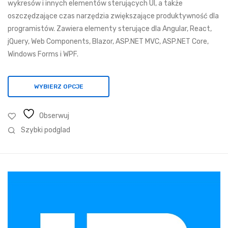
wykresów i innych elementów sterujących UI, a także
do
oszczędzające czas narzędzia zwiększające produktywność dla
20
programistów. Zawiera elementy sterujące dla Angular, React,
881,22 zł
jQuery, Web Components, Blazor, ASP.NET MVC, ASP.NET Core,
Windows Forms i WPF.
WYBIERZ OPCJE
Obserwuj
Szybki podglad