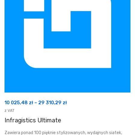
Zakres
10 025,48
zł
–
29 310,29
zł
cen:
z VAT
od
Infragistics Ultimate
10
Zawiera ponad 100 pięknie stylizowanych, wydajnych siatek,