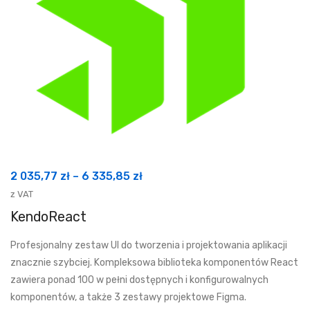
Zakres
2 035,77
zł
–
6 335,85
zł
cen:
z VAT
od
KendoReact
2
Profesjonalny zestaw UI do tworzenia i projektowania aplikacji
035,77 zł
znacznie szybciej. Kompleksowa biblioteka komponentów React
do
zawiera ponad 100 w pełni dostępnych i konfigurowalnych
6
komponentów, a także 3 zestawy projektowe Figma.