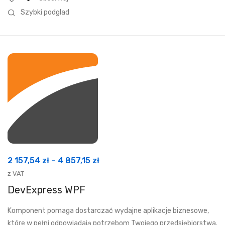
Szybki podglad
Zakres
2 157,54
zł
–
4 857,15
zł
cen:
z VAT
od
DevExpress WPF
2
Komponent pomaga dostarczać wydajne aplikacje biznesowe,
157,54 zł
które w pełni odpowiadają potrzebom Twojego przedsiębiorstwa.