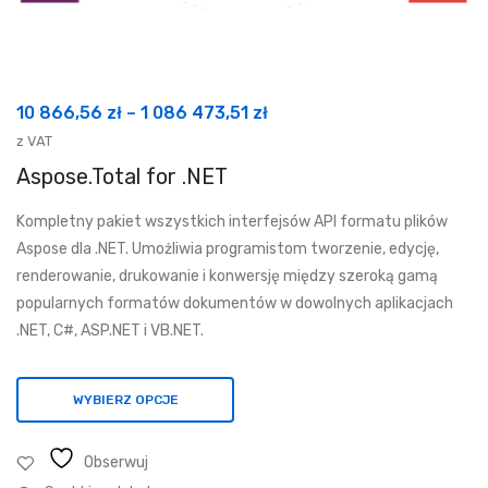
Zakres
10 866,56
zł
–
1 086 473,51
zł
cen:
z VAT
od
Aspose.Total for .NET
10
Kompletny pakiet wszystkich interfejsów API formatu plików
866,56 zł
Aspose dla .NET. Umożliwia programistom tworzenie, edycję,
do
renderowanie, drukowanie i konwersję między szeroką gamą
1
popularnych formatów dokumentów w dowolnych aplikacjach
086
.NET, C#, ASP.NET i VB.NET.
473,51 zł
WYBIERZ OPCJE
Obserwuj