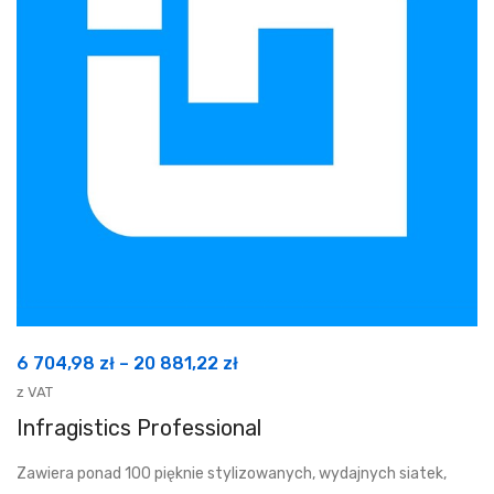
Zakres
6 704,98
zł
–
20 881,22
zł
cen:
z VAT
od
Infragistics Professional
6
Zawiera ponad 100 pięknie stylizowanych, wydajnych siatek,
704,98 zł