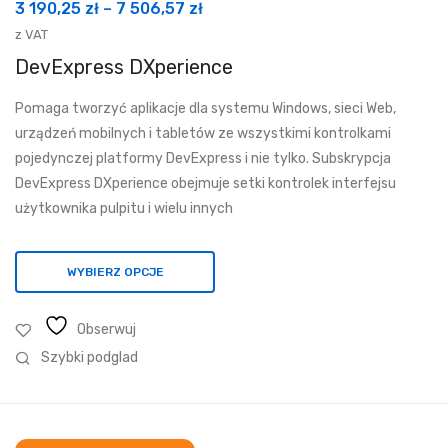
Zakres
3 190,25
zł
–
7 506,57
zł
cen:
z VAT
od
DevExpress DXperience
3
Pomaga tworzyć aplikacje dla systemu Windows, sieci Web,
190,25 zł
urządzeń mobilnych i tabletów ze wszystkimi kontrolkami
do
pojedynczej platformy DevExpress i nie tylko. Subskrypcja
7
DevExpress DXperience obejmuje setki kontrolek interfejsu
506,57 zł
użytkownika pulpitu i wielu innych
WYBIERZ OPCJE
Obserwuj
Szybki podglad