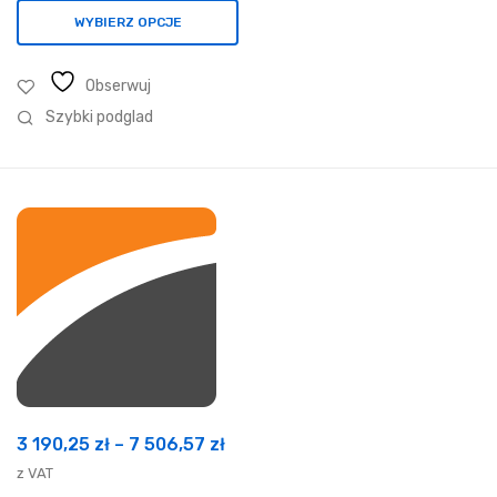
WYBIERZ OPCJE
Obserwuj
Szybki podglad
Zakres
3 190,25
zł
–
7 506,57
zł
cen:
z VAT