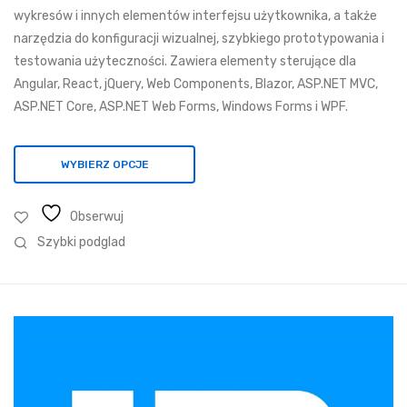
025,48 zł
wykresów i innych elementów interfejsu użytkownika, a także
do
narzędzia do konfiguracji wizualnej, szybkiego prototypowania i
29
testowania użyteczności. Zawiera elementy sterujące dla
310,29 zł
Angular, React, jQuery, Web Components, Blazor, ASP.NET MVC,
ASP.NET Core, ASP.NET Web Forms, Windows Forms i WPF.
WYBIERZ OPCJE
Obserwuj
Szybki podglad