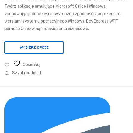
do
Twórz aplikacje emulujące Microsoft Office i Windows,
4
zachowując jednocześnie wsteczną zgodność z poprzednimi
857,15 zł
wersjami systemu operacyjnego Windows. DevExpress WPF
pomoże Ci rozwinąć rozwiązania biznesowe.
WYBIERZ OPCJE
Obserwuj
Szybki podglad