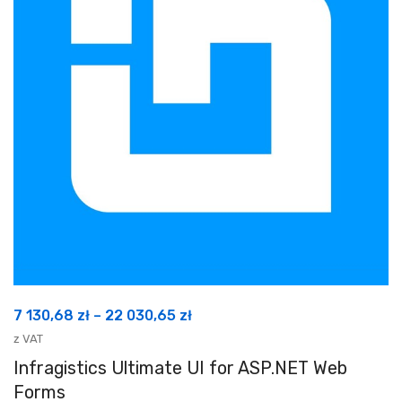
Zakres
7 130,68
zł
–
22 030,65
zł
cen:
z VAT
od
Infragistics Ultimate UI for ASP.NET Web
7
Forms