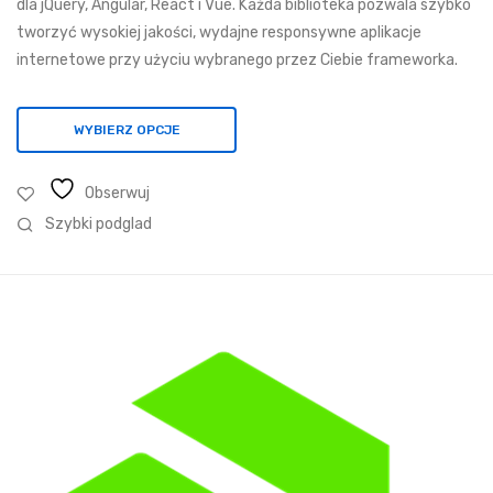
dla jQuery, Angular, React i Vue. Każda biblioteka pozwala szybko
do
tworzyć wysokiej jakości, wydajne responsywne aplikacje
7
internetowe przy użyciu wybranego przez Ciebie frameworka.
015,18 zł
WYBIERZ OPCJE
Obserwuj
Szybki podglad