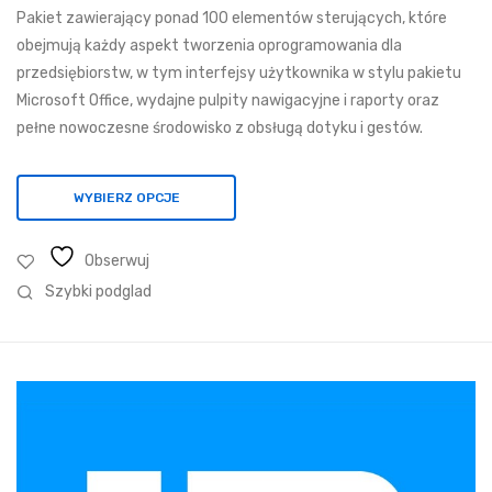
Pakiet zawierający ponad 100 elementów sterujących, które
342,75 zł
obejmują każdy aspekt tworzenia oprogramowania dla
do
przedsiębiorstw, w tym interfejsy użytkownika w stylu pakietu
17
Microsoft Office, wydajne pulpity nawigacyjne i raporty oraz
432,91 zł
pełne nowoczesne środowisko z obsługą dotyku i gestów.
WYBIERZ OPCJE
Obserwuj
Szybki podglad