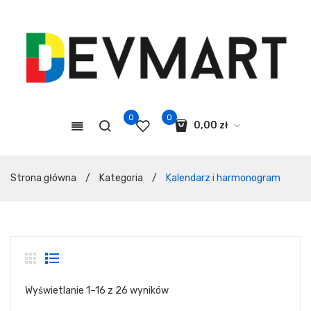
0
0
0,00
zł
Koszyk jest pusty.
Strona główna
/
Kategoria
/
Kalendarz i harmonogram
Wyświetlanie 1–16 z 26 wyników