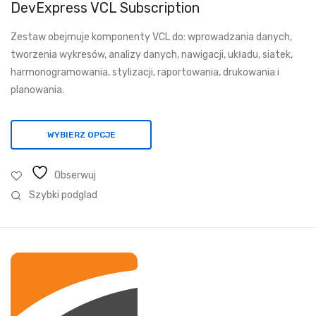
od
DevExpress VCL Subscription
3
Zestaw obejmuje komponenty VCL do: wprowadzania danych,
190,25 zł
tworzenia wykresów, analizy danych, nawigacji, układu, siatek,
do
harmonogramowania, stylizacji, raportowania, drukowania i
7
planowania.
506,57 zł
WYBIERZ OPCJE
Obserwuj
Szybki podglad