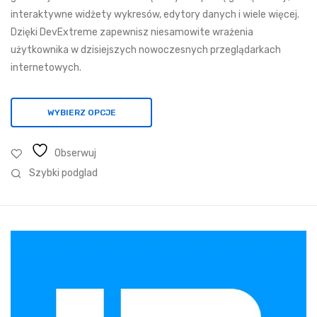
974,01 zł
interaktywne widżety wykresów, edytory danych i wiele więcej.
Dzięki DevExtreme zapewnisz niesamowite wrażenia
użytkownika w dzisiejszych nowoczesnych przeglądarkach
internetowych.
WYBIERZ OPCJE
Obserwuj
Szybki podglad