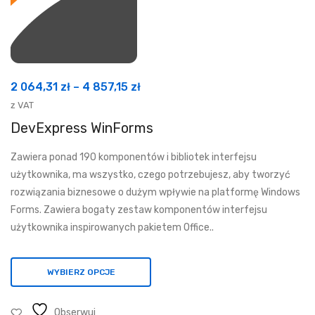
Zakres
2 064,31
zł
–
4 857,15
zł
cen:
z VAT
od
DevExpress WinForms
2
Zawiera ponad 190 komponentów i bibliotek interfejsu
064,31 zł
użytkownika, ma wszystko, czego potrzebujesz, aby tworzyć
do
rozwiązania biznesowe o dużym wpływie na platformę Windows
4
Forms. Zawiera bogaty zestaw komponentów interfejsu
857,15 zł
użytkownika inspirowanych pakietem Office..
WYBIERZ OPCJE
Obserwuj