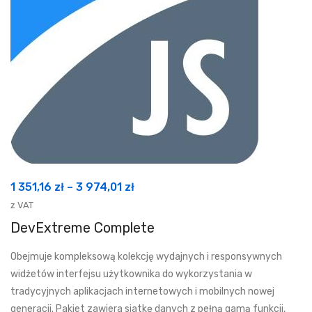
Zakres
1 351,16
zł
–
3 974,01
zł
cen:
z VAT
od
DevExtreme Complete
1
Obejmuje kompleksową kolekcję wydajnych i responsywnych
351,16 zł
widżetów interfejsu użytkownika do wykorzystania w
do
tradycyjnych aplikacjach internetowych i mobilnych nowej
3
generacji. Pakiet zawiera siatkę danych z pełną gamą funkcji,