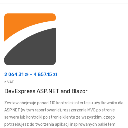
Zakres
2 064,31
zł
–
4 857,15
zł
cen:
z VAT
od
DevExpress ASP.NET and Blazor
2
Zestaw obejmuje ponad 110 kontrolek interfejsu użytkownika dla
064,31 zł
ASP.NET (w tym raportowanie), rozszerzenia MVC po stronie
do
serwera lub kontrolki po stronie klienta ze wszystkim, czego
4
potrzebujesz do tworzenia aplikacji inspirowanych pakietem