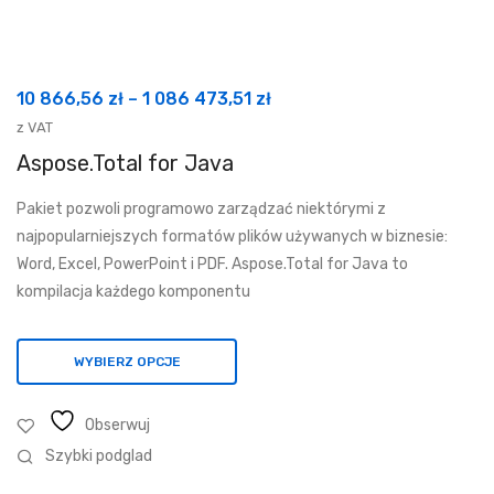
Zakres
10 866,56
zł
–
1 086 473,51
zł
cen:
z VAT
od
Aspose.Total for Java
10
Pakiet pozwoli programowo zarządzać niektórymi z
866,56 zł
najpopularniejszych formatów plików używanych w biznesie:
do
Word, Excel, PowerPoint i PDF. Aspose.Total for Java to
1
kompilacja każdego komponentu
086
473,51 zł
WYBIERZ OPCJE
Obserwuj
Szybki podglad