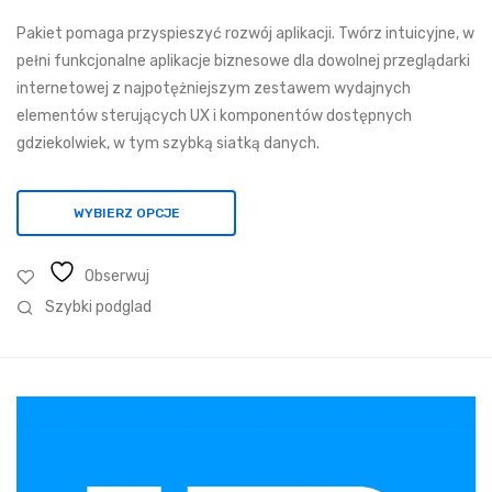
130,68 zł
Pakiet pomaga przyspieszyć rozwój aplikacji. Twórz intuicyjne, w
do
pełni funkcjonalne aplikacje biznesowe dla dowolnej przeglądarki
22
internetowej z najpotężniejszym zestawem wydajnych
030,65 zł
elementów sterujących UX i komponentów dostępnych
gdziekolwiek, w tym szybką siatką danych.
WYBIERZ OPCJE
Obserwuj
Szybki podglad