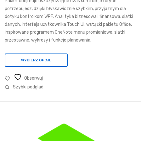
Pakiet obejmuje oszczędzające czas kontrolki, których
342,75 zł
potrzebujesz, dzięki błyskawicznie szybkim, przyjaznym dla
do
dotyku kontrolkom WPF. Analityka biznesowa i finansowa, siatki
17
danych, interfejs użytkownika Touch UI, wstążki pakietu Office,
432,91 zł
inspirowane programem OneNote menu promieniowe, siatki
przestawne, wykresy i funkcje planowania.
WYBIERZ OPCJE
Obserwuj
Szybki podglad