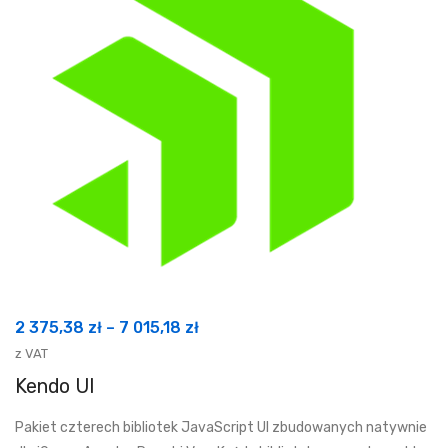
Zakres
2 375,38
zł
–
7 015,18
zł
cen:
z VAT
od
Kendo UI
2
Pakiet czterech bibliotek JavaScript UI zbudowanych natywnie
375,38 zł