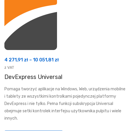
Zakres
4 271,91
zł
–
10 051,81
zł
cen:
z VAT
od
DevExpress Universal
4
Pomaga tworzyć aplikacje na Windows, Web, urządzenia mobilne
271,91 zł
i tablety ze wszystkimi kontrolkami pojedynczej platformy
do
DevExpress i nie tylko. Pełna funkcji subskrypcja Universal
10
obejmuje setki kontrolek interfejsu użytkownika pulpitu i wiele
051,81 zł
innych.