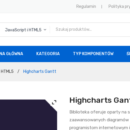
Regulamin
Polityka p
JavaScript i HTML5
NA GŁÓWNA
KATEGORIA
TYP KOMPONENTÓW
Ś
ONA GŁÓWNA
KATEGORIA
TYP KOMPONENTÓW
ŚRO
i HTML5
/
Highcharts Gantt
Highcharts Gan
Biblioteka oferuje oparty na
zaawansowanych diagramów G
programistom internetowym 