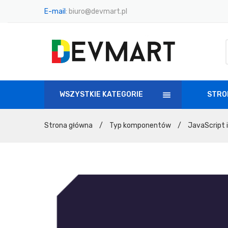
E-mail
:
biuro@devmart.pl
WSZYSTKIE KATEGORIE
STRO
STR
Strona główna
/
Typ komponentów
/
JavaScript 