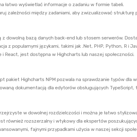
na łatwo wyświetlać informacje o zadaniu w formie tabeli.
ruj zależności między zadaniami, aby zwizualizować strukturę 
ją z dowolną bazą danych back-end lub stosem serwerów. Dosta
acja z popularnymi językami, takimi jak .Net, PHP, Python, R i Jav
e i React, jest dostępna w Highcharts lub naszej społeczności.
ript pakiet Highcharts NPM pozwala na sprawdzanie typów dla wię
waną dokumentacją dla edytorów obsługujących TypeScript, tak
przejrzyste w dowolnej rozdzielczości i można je łatwo stylizow
 jest również rozszerzalny i wtykowy dla ekspertów poszukując
awansowanymi, fajnymi przypadkami użycia w naszej sekcji spo