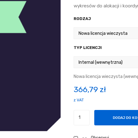
wykresów do alokacji i koordy
RODZAJ
TYP LICENCJI
Nowa licencja wieczysta (wewnę
366,79
zł
z VAT
ilość
DODAJ DO K
Highcharts
Gantt
Obserwuj