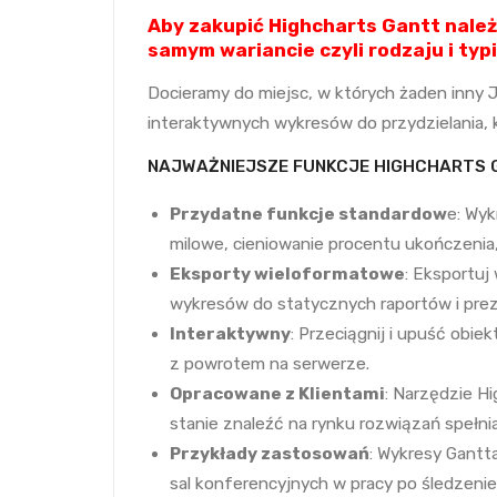
Aby zakupić Highcharts Gantt nale
samym wariancie czyli rodzaju i typie
Docieramy do miejsc, w których żaden inny J
interaktywnych wykresów do przydzielania, 
NAJWAŻNIEJSZE FUNKCJE HIGHCHARTS 
Przydatne funkcje standardow
e: Wyk
milowe, cieniowanie procentu ukończenia, 
Eksporty wieloformatowe
: Eksportuj
wykresów do statycznych raportów i prez
Interaktywny
: Przeciągnij i upuść obie
z powrotem na serwerze.
Opracowane z Klientami
: Narzędzie Hi
stanie znaleźć na rynku rozwiązań spełni
Przykłady zastosowań
: Wykresy Gantt
sal konferencyjnych w pracy po śledzenie