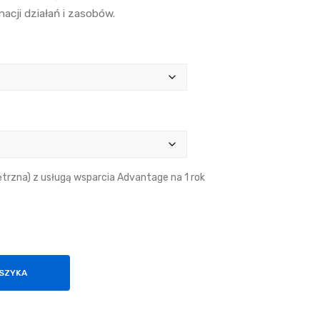
Ma
Das
nacji działań i zasobów.
ps
hbo
ard
s
trzna) z usługą wsparcia Advantage na 1 rok
OSZYKA