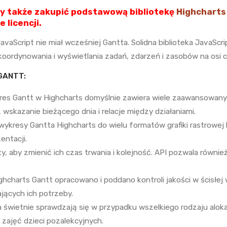
ży także zakupić podstawową bibliotekę
Highcharts
 licencji.
avaScript nie miał wcześniej Gantta. Solidna biblioteka JavaScr
koordynowania i wyświetlania zadań, zdarzeń i zasobów na osi 
GANTT:
res Gantt w Highcharts domyślnie zawiera wiele zaawansowanych
wskazanie bieżącego dnia i relacje między działaniami.
 wykresy Gantta Highcharts do wielu formatów grafiki rastrowej
entacji.
kty, aby zmienić ich czas trwania i kolejność. API pozwala równi
ghcharts Gantt opracowano i poddano kontroli jakości w ścisłej w
ających ich potrzeby.
a świetnie sprawdzają się w przypadku wszelkiego rodzaju alok
 zajęć dzieci pozalekcyjnych.