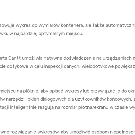
osowuje wykres do wymiarów kontenera, ale także automatycz
ówki, w najbardziej optymalnym miejscu.
ts Gantt umożliwia natywne doświadczenie na urządzeniach m
e dotykowe w celu inspekcji danych, wielodotykowe powiększan
miejscu na płótnie, aby opisać wykresy lub przywiązać je do o
ów narzędzi i okien dialogowych dla użytkowników końcowych,
acji inteligentnie reagują na rozmiar płótna/ekranu w czasie w
wne rozwiązanie wykresów, aby umożliwić osobom niepełnospra