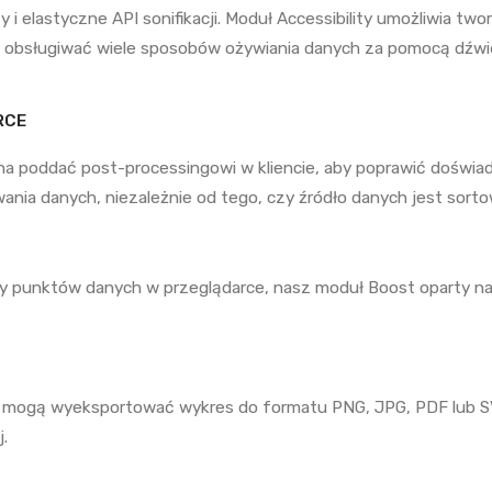
 i elastyczne API sonifikacji. Moduł Accessibility umożliwia tw
a obsługiwać wiele sposobów ożywiania danych za pomocą dźwięk
RCE
na poddać post-processingowi w kliencie, aby poprawić doświa
ania danych, niezależnie od tego, czy źródło danych jest sort
ny punktów danych w przeglądarce, nasz moduł Boost oparty n
 mogą wyeksportować wykres do formatu PNG, JPG, PDF lub SV
.