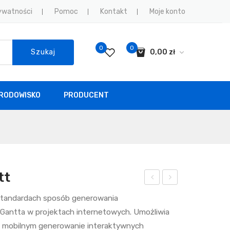
rywatności
Pomoc
Kontakt
Moje konto
0
0
Szukaj
0,00
zł
Koszyk jest pusty.
RODOWISKO
PRODUCENT
DOWISKO
PRODUCENT
tt
igh
igh
 standardach sposób generowania
cha
cha
antta w projektach internetowych. Umożliwia
rts
rts
i mobilnym generowanie interaktywnych