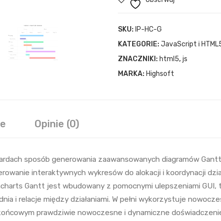
SKU:
IP-HC-G
KATEGORIE:
JavaScript i HTML
ZNACZNIKI:
html5
,
js
MARKA:
Highsoft
we
Opinie (0)
dardach sposób generowania zaawansowanych diagramów Gantta
owanie interaktywnych wykresów do alokacji i koordynacji dzi
hcharts Gantt jest wbudowany z pomocnymi ulepszeniami GUI, ta
nia i relacje między działaniami. W pełni wykorzystuje nowocz
 końcowym prawdziwie nowoczesne i dynamiczne doświadczeni