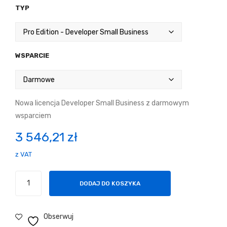
TYP
WSPARCIE
Nowa licencja Developer Small Business z darmowym
wsparciem
3 546,21
zł
z VAT
ilość
DODAJ DO KOSZYKA
Spire.Presentation
for
.NET
Obserwuj