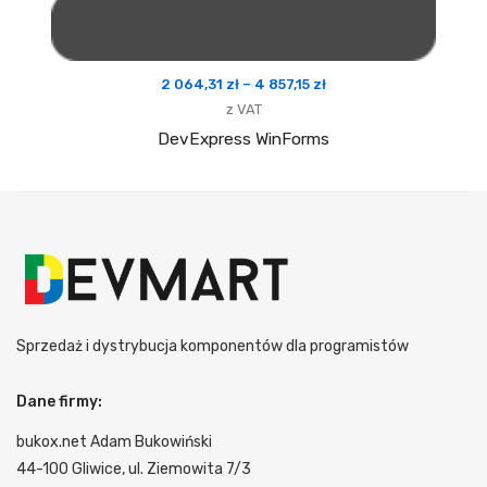
Zakres
2 064,31
zł
–
4 857,15
zł
cen:
z VAT
od
DevExpress WinForms
2
064,31 zł
do
4
857,15 zł
Sprzedaż i dystrybucja komponentów dla programistów
Dane firmy:
bukox.net Adam Bukowiński
44-100 Gliwice, ul. Ziemowita 7/3