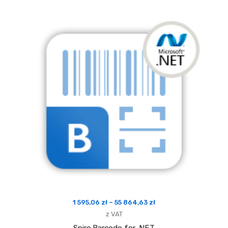
Zakres
1 595,06
zł
–
55 864,63
zł
cen:
z VAT
od