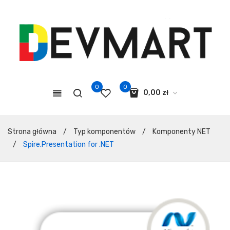
0
0
0,00
zł
Koszyk jest pusty.
Strona główna
/
Typ komponentów
/
Komponenty NET
/
Spire.Presentation for .NET