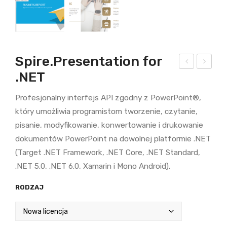
Spire.Presentation for
.NET
pire.
pire.
Bar
OC
Profesjonalny interfejs API zgodny z PowerPoint®,
cod
R
który umożliwia programistom tworzenie, czytanie,
e
for
pisanie, modyfikowanie, konwertowanie i drukowanie
for
.NE
dokumentów PowerPoint na dowolnej platformie .NET
.NE
T
(Target .NET Framework, .NET Core, .NET Standard,
T
.NET 5.0, .NET 6.0, Xamarin i Mono Android).
RODZAJ