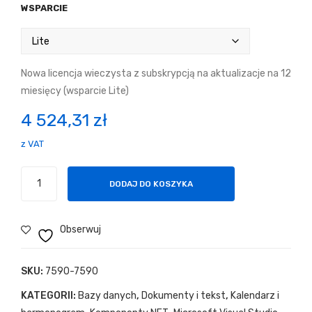
WSPARCIE
Nowa licencja wieczysta z subskrypcją na aktualizacje na 12
miesięcy (wsparcie Lite)
4 524,31
zł
z VAT
ilość
DODAJ DO KOSZYKA
Telerik
UI
for
Obserwuj
Blazor
SKU:
7590-7590
KATEGORII:
Bazy danych
,
Dokumenty i tekst
,
Kalendarz i