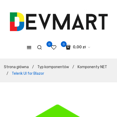
0
0
0,00
zł
Koszyk jest pusty.
Strona główna
/
Typ komponentów
/
Komponenty NET
/
Telerik UI for Blazor