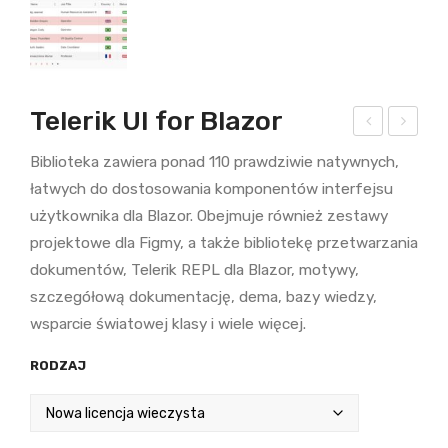
Telerik UI for Blazor
eleri
eleri
Biblioteka zawiera ponad 110 prawdziwie natywnych,
k UI
k UI
łatwych do dostosowania komponentów interfejsu
for
for
użytkownika dla Blazor. Obejmuje również zestawy
AS
WP
projektowe dla Figmy, a także bibliotekę przetwarzania
P.N
F
dokumentów, Telerik REPL dla Blazor, motywy,
ET
szczegółową dokumentację, dema, bazy wiedzy,
AJ
wsparcie światowej klasy i wiele więcej.
AX
RODZAJ