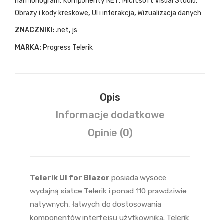
harmonogram
,
Komponenty NET
,
Microsoft Visual Studio
,
Obrazy i kody kreskowe
,
UI i interakcja
,
Wizualizacja danych
ZNACZNIKI:
.net
,
js
MARKA:
Progress Telerik
Opis
Informacje dodatkowe
Opinie (0)
Telerik UI for Blazor
posiada wysoce
wydajną siatce Telerik i ponad 110 prawdziwie
natywnych, łatwych do dostosowania
komponentów interfejsu użytkownika. Telerik