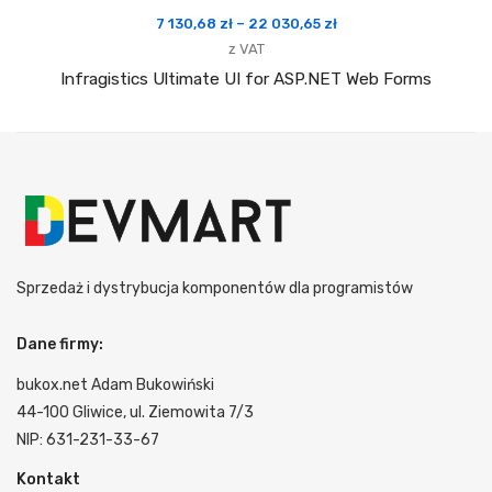
Zakres
7 130,68
zł
–
22 030,65
zł
cen:
z VAT
od
Infragistics Ultimate UI for ASP.NET Web Forms
7
130,68 zł
do
22
030,65 zł
Sprzedaż i dystrybucja komponentów dla programistów
Dane firmy:
bukox.net Adam Bukowiński
44-100 Gliwice, ul. Ziemowita 7/3
NIP: 631-231-33-67
Kontakt