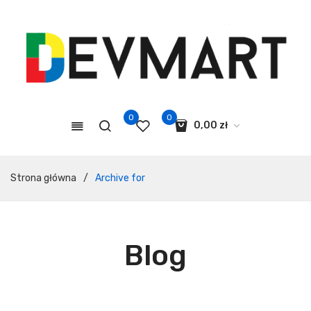
0
0
0,00
zł
Koszyk jest pusty.
Strona główna
/
Archive for
Blog