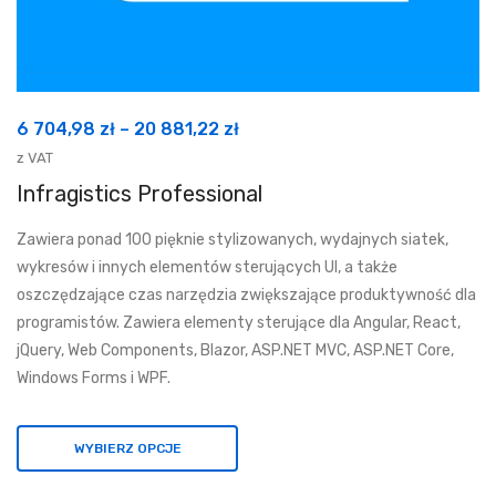
Zakres
6 704,98
zł
–
20 881,22
zł
cen:
z VAT
od
Infragistics Professional
6
Zawiera ponad 100 pięknie stylizowanych, wydajnych siatek,
704,98 zł
wykresów i innych elementów sterujących UI, a także
do
oszczędzające czas narzędzia zwiększające produktywność dla
20
programistów. Zawiera elementy sterujące dla Angular, React,
881,22 zł
jQuery, Web Components, Blazor, ASP.NET MVC, ASP.NET Core,
Windows Forms i WPF.
WYBIERZ OPCJE