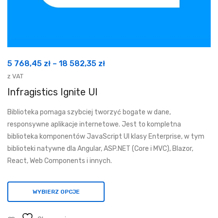
Zakres
5 768,45
zł
–
18 582,35
zł
cen:
z VAT
od
Infragistics Ignite UI
5
Biblioteka pomaga szybciej tworzyć bogate w dane,
768,45 zł
responsywne aplikacje internetowe. Jest to kompletna
do
biblioteka komponentów JavaScript UI klasy Enterprise, w tym
18
biblioteki natywne dla Angular, ASP.NET (Core i MVC), Blazor,
582,35 zł
React, Web Components i innych.
WYBIERZ OPCJE