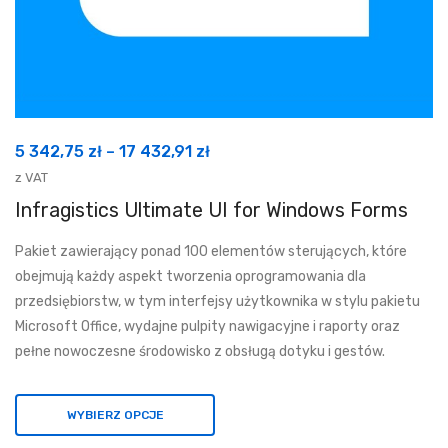
Zakres
5 342,75
zł
–
17 432,91
zł
cen:
z VAT
od
Infragistics Ultimate UI for Windows Forms
5
Pakiet zawierający ponad 100 elementów sterujących, które
342,75 zł
obejmują każdy aspekt tworzenia oprogramowania dla
do
przedsiębiorstw, w tym interfejsy użytkownika w stylu pakietu
17
Microsoft Office, wydajne pulpity nawigacyjne i raporty oraz
432,91 zł
pełne nowoczesne środowisko z obsługą dotyku i gestów.
WYBIERZ OPCJE