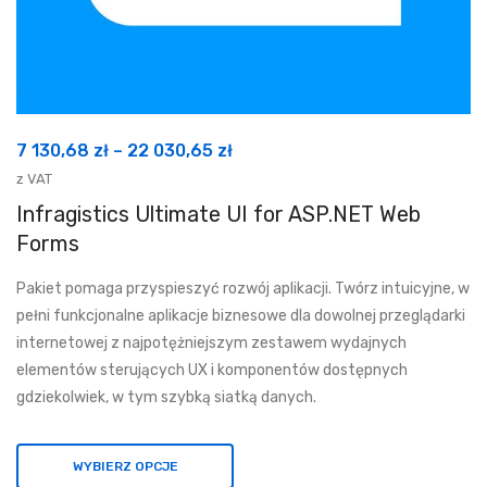
Zakres
7 130,68
zł
–
22 030,65
zł
cen:
z VAT
od
Infragistics Ultimate UI for ASP.NET Web
7
Forms
130,68 zł
Pakiet pomaga przyspieszyć rozwój aplikacji. Twórz intuicyjne, w
do
pełni funkcjonalne aplikacje biznesowe dla dowolnej przeglądarki
22
internetowej z najpotężniejszym zestawem wydajnych
030,65 zł
elementów sterujących UX i komponentów dostępnych
gdziekolwiek, w tym szybką siatką danych.
WYBIERZ OPCJE