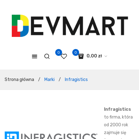
0
0
0,00
zł
Koszyk jest pusty.
Strona główna
/
Marki
/
Infragistics
Infragistics
to firma, która
od 2000 rok
zajmuje się