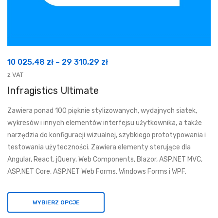
Zakres
10 025,48
zł
–
29 310,29
zł
cen:
z VAT
od
Infragistics Ultimate
10
Zawiera ponad 100 pięknie stylizowanych, wydajnych siatek,
025,48 zł
wykresów i innych elementów interfejsu użytkownika, a także
do
narzędzia do konfiguracji wizualnej, szybkiego prototypowania i
29
testowania użyteczności. Zawiera elementy sterujące dla
310,29 zł
Angular, React, jQuery, Web Components, Blazor, ASP.NET MVC,
ASP.NET Core, ASP.NET Web Forms, Windows Forms i WPF.
WYBIERZ OPCJE