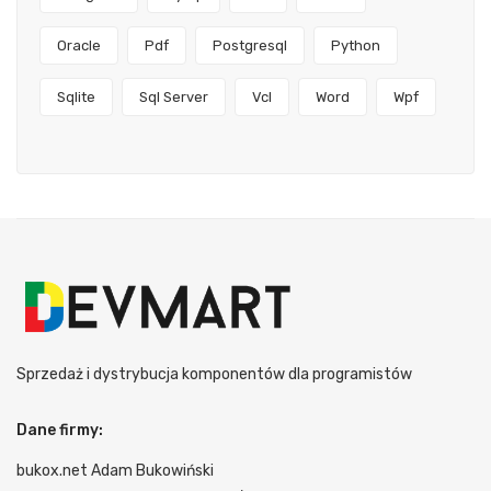
Oracle
Pdf
Postgresql
Python
Sqlite
Sql Server
Vcl
Word
Wpf
Sprzedaż i dystrybucja komponentów dla programistów
Dane firmy:
bukox.net Adam Bukowiński