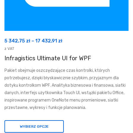
Zakres
5 342,75
zł
–
17 432,91
zł
cen:
z VAT
od
Infragistics Ultimate UI for WPF
5
Pakiet obejmuje oszczędzające czas kontrolki, których
342,75 zł
potrzebujesz, dzięki błyskawicznie szybkim, przyjaznym dla
do
dotyku kontrolkom WPF. Analityka biznesowa i finansowa, siatki
17
danych, interfejs użytkownika Touch UI, wstążki pakietu Office,
432,91 zł
inspirowane programem OneNote menu promieniowe, siatki
przestawne, wykresy i funkcje planowania.
WYBIERZ OPCJE